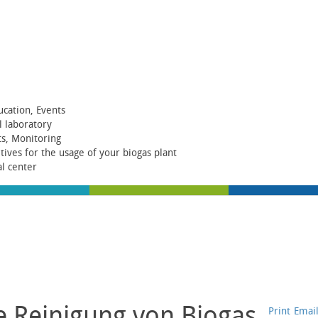
ucation, Events
al laboratory
ts, Monitoring
itives for the usage of your biogas plant
al center
ge Reinigung von Biogas
Print
Emai