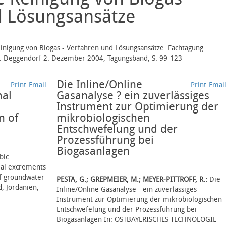
d Lösungsansätze
inigung von Biogas - Verfahren und Lösungsansätze. Fachtagung:
e. Deggendorf 2. Dezember 2004, Tagungsband, S. 99-123
Die Inline/Online
Print
Email
Print
Emai
mal
Gasanalyse ? ein zuverlässiges
Instrument zur Optimierung der
n of
mikrobiologischen
Entschwefelung und der
Prozessführung bei
Biogasanlagen
bic
mal excrements
of groundwater
PESTA, G.; GREPMEIER, M.; MEYER-PITTROFF, R.:
Die
d, Jordanien,
Inline/Online Gasanalyse - ein zuverlässiges
Instrument zur Optimierung der mikrobiologischen
Entschwefelung und der Prozessführung bei
Biogasanlagen In: OSTBAYERISCHES TECHNOLOGIE-