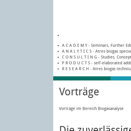
A C A D E M Y - Seminars, Further Ed
A N A L Y T I C S - Atres biogas speci
C O N S U L T I N G - Studies, Concep
P R O D U C T S - self-elaborated add
R E S E A R C H - Atres biogas technic
Vorträge
Vorträge im Bereich Biogasanalyse
Die zuverlässi